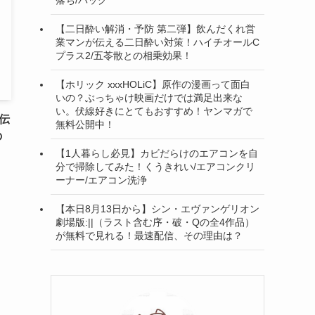
【二日酔い解消・予防 第二弾】飲んだくれ営
業マンが伝える二日酔い対策！ハイチオールC
プラス2/五苓散との相乗効果！
【ホリック xxxHOLiC】原作の漫画って面白
いの？ぶっちゃけ映画だけでは満足出来な
い。伏線好きにとてもおすすめ！ヤンマガで
伝
無料公開中！
の
【1人暮らし必見】カビだらけのエアコンを自
分で掃除してみた！くうきれい/エアコンクリ
ーナー/エアコン洗浄
【本日8月13日から】シン・エヴァンゲリオン
劇場版:||（ラスト含む序・破・Qの全4作品）
が無料で見れる！最速配信、その理由は？