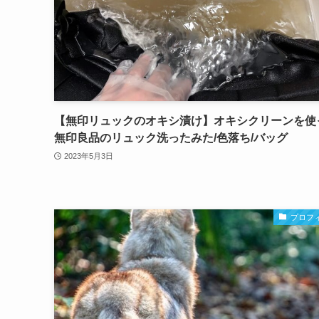
【無印リュックのオキシ漬け】オキシクリーンを使
無印良品のリュック洗ったみた/色落ち/バッグ
2023年5月3日
プロフ